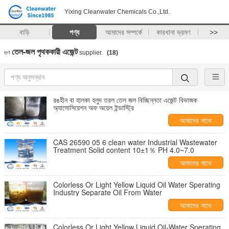
Yixing Cleanwater Chemicals Co.,Ltd.
বাড়ি
পণ্য
আমাদের সম্পর্কে
কারখানা ভ্রমণ
>>
তেল-জল পৃথককারী এজেন্ট
গুণ
supplier.
(18)
রঙহীন বা হালকা হলুদ তরল তেল জল বিচ্ছিন্নতা এজেন্ট বিভাজক
অ্যাসোসিয়েশন অফ অয়েল ইন্ডাস্ট্রি
আমাদের সাথে
যোগাযোগ করুন
CAS 26590 05 6 clean water Industrial Wastewater
Treatment Solid content 10±1％ PH 4.0~7.0
আমাদের সাথে
যোগাযোগ করুন
Colorless Or Light Yellow Liquid Oil Water Sperating
Industry Separate Oil From Water
আমাদের সাথে
যোগাযোগ করুন
Colorless Or Light Yellow Liquid Oil-Water Sperating