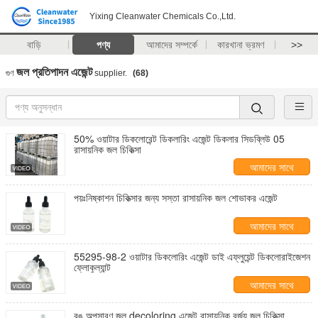
Yixing Cleanwater Chemicals Co.,Ltd.
বাড়ি
পণ্য
আমাদের সম্পর্কে
কারখানা ভ্রমণ
>>
জল প্রতিপাদন এজেন্ট
গুণ
supplier.
(68)
50% ওয়াটার ডিকলোরেন্ট ডিকলারিং এজেন্ট ডিকলার সিডব্লিউ 05
রাসায়নিক জল চিকিত্সা
আমাদের সাথে
যোগাযোগ করুন
পয়ঃনিষ্কাশন চিকিত্সার জন্য সস্তা রাসায়নিক জল শোভাকর এজেন্ট
আমাদের সাথে
যোগাযোগ করুন
55295-98-2 ওয়াটার ডিকলোরিং এজেন্ট ডাই এফ্লুয়েন্ট ডিকলোরাইজেশন
ফ্লোকুল্যান্ট
আমাদের সাথে
যোগাযোগ করুন
রঙ অপসারণ জল decoloring এজেন্ট রাসায়নিক বর্জ্য জল চিকিত্সা