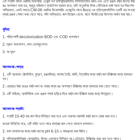
এই পণ্যটি নামক ওয়াটার ডিকলারিং এজেন্ট হল ডাইসান্ডিয়ামাইড ফর্মালডিহাইড রজন এবং এতে রঞ্জক বর্জ্য জলের উচ্চ
রঙ অপসারণ করা হয়, প্রচুর পরিমাণে ক্যাটেশন প্রদান করে, ডাই অণুগুলির উপর নেতিবাচক চার্জ আনা হয় নিরপেক্ষ
অস্থিরতা, একই সময়ে CW-08 ওয়াটার ডিকোলারিং এজেন্টের সাথে flocs এর হাইড্রোলাইসিস একটি বড় সংখ্যা
দ্বারা.রঞ্জক শোষণ করা যেতে পারে, ফাঁদ অস্থিরতা, জল বিচ্ছেদ থেকে, যাতে ব্লিচিংয়ের উদ্দেশ্য অর্জন করা যায়।
সুবিধা:
1. শক্তিশালী decolorization BOD এবং COD অপসারণ
2. দ্রুত অবক্ষেপণ, ভাল ফ্লোকুলেশন
3. অ-দূষণ
আবেদনের ক্ষেত্র:
1. এটি প্রধানত টেক্সটাইল, মুদ্রণ, রঞ্জনবিদ্যা, কাগজ তৈরি, কালি, ইত্যাদির জন্য বর্জ্য জল চিকিত্সার জন্য ব্যবহৃত
হয়।
2. এছাড়াও উচ্চ রঙের বর্জ্য জল রং করার জন্য রঙ অপসারণ চিকিত্সার জন্য ব্যবহার করা যেতে পারে।
3. এটি সক্রিয়, অ্যাসিডিক এবং রঞ্জক পদার্থ ছড়িয়ে দিয়ে বর্জ্য জল চিকিত্সা করার জন্য উপযুক্ত।
আবেদনের পদ্ধতি:
1. পণ্যটি 10-40 বার জল দিয়ে মিশ্রিত করা হবে এবং তারপর সরাসরি বর্জ্য জলে ডোজ করা হবে।
কয়েক মিনিটের পরে, এটি বর্ধিত হতে পারে বা
স্বচ্ছ জল পেতে বাতাসে ভাসমান।
2. ভাল ফলাফলের জন্য বর্জ্য জলের pH 6-10 এ সামঞ্জস্য করা উচিত।
3. পলিঅ্যালুমিনিয়াম ক্লোরাইড, কিন্তু একসাথে মিশ্রিত নয়।এইভাবে, চিকিত্সার খরচ কম হতে পারে।