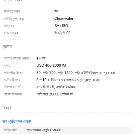
উৎপত্তি স্থল:
চীন
পরিচিতিমুলক নাম:
Cleanwater
সাক্ষ্যদান:
BV / ISO
মডেল নম্বার:
সি ডব্লিউ-08
প্রদান
ন্যূনতম চাহিদার পরিমাণ:
1 এমটি
মূল্য:
USD 400-1000 /MT
প্যাকেজিং বিবরণ:
30 কেজি, 250 কেজি, 1250 কেজি আইবিসি ট্যাঙ্ক সহ প্যাক করা
ডেলিভারি সময়:
8 ~ 10 কার্যদিবসের পরে আপনার পেমেন্ট প্রাপ্ত হয়েছে
পরিশোধের শর্ত:
এল / সি, টি / টি, ওয়েস্টার্ন ইউনিয়ন
যোগানের ক্ষমতা:
প্রতি বছর 20000 মেট্রিক টন
বিবরণ
জল প্রতিপাদন এজেন্ট
পণ্যের নাম:
জল শোভাকর এজেন্ট CW-08