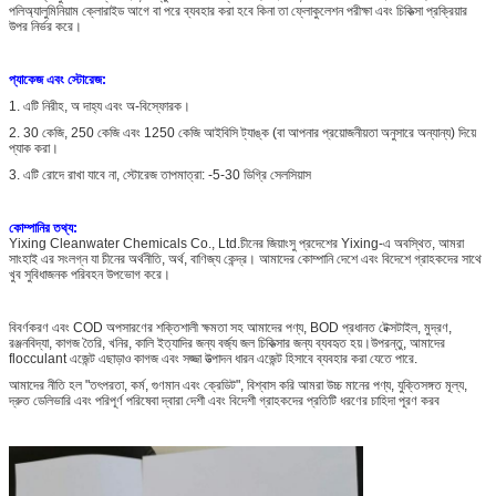
পলিঅ্যালুমিনিয়াম ক্লোরাইড আগে বা পরে ব্যবহার করা হবে কিনা তা ফ্লোকুলেশন পরীক্ষা এবং চিকিত্সা প্রক্রিয়ার
উপর নির্ভর করে।
প্যাকেজ এবং স্টোরেজ:
1. এটি নিরীহ, অ দাহ্য এবং অ-বিস্ফোরক।
2. 30 কেজি, 250 কেজি এবং 1250 কেজি আইবিসি ট্যাঙ্ক (বা আপনার প্রয়োজনীয়তা অনুসারে অন্যান্য) দিয়ে
প্যাক করা।
3. এটি রোদে রাখা যাবে না, স্টোরেজ তাপমাত্রা: -5-30 ডিগ্রি সেলসিয়াস
কোম্পানির তথ্য:
Yixing Cleanwater Chemicals Co., Ltd.চীনের জিয়াংসু প্রদেশের Yixing-এ অবস্থিত, আমরা
সাংহাই এর সংলগ্ন যা চীনের অর্থনীতি, অর্থ, বাণিজ্য কেন্দ্র। আমাদের কোম্পানি দেশে এবং বিদেশে গ্রাহকদের সাথে
খুব সুবিধাজনক পরিবহন উপভোগ করে।
বিবর্ণকরণ এবং COD অপসারণের শক্তিশালী ক্ষমতা সহ আমাদের পণ্য, BOD প্রধানত টেক্সটাইল, মুদ্রণ,
রঞ্জনবিদ্যা, কাগজ তৈরি, খনির, কালি ইত্যাদির জন্য বর্জ্য জল চিকিত্সার জন্য ব্যবহৃত হয়।উপরন্তু, আমাদের
flocculant এজেন্ট এছাড়াও কাগজ এবং সজ্জা উত্পাদন ধারন এজেন্ট হিসাবে ব্যবহার করা যেতে পারে.
আমাদের নীতি হল "তৎপরতা, কর্ম, গুণমান এবং ক্রেডিট", বিশ্বাস করি আমরা উচ্চ মানের পণ্য, যুক্তিসঙ্গত মূল্য,
দ্রুত ডেলিভারি এবং পরিপূর্ণ পরিষেবা দ্বারা দেশী এবং বিদেশী গ্রাহকদের প্রতিটি ধরণের চাহিদা পূরণ করব