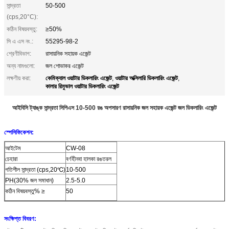
সান্দ্রতা
50-500
(cps,20°C):
কঠিন বিষয়বস্তু:
≥50%
সি এ এস নং.:
55295-98-2
শ্রেণীবিভাগ:
রাসায়নিক সহায়ক এজেন্ট
অন্য নামগুলো:
জল শোভাকর এজেন্ট
কেমিক্যাল ওয়াটার ডিকলারিং এজেন্ট
ওয়াটার অক্সিলারি ডিকলারিং এজেন্ট
লক্ষণীয় করা:
,
,
কালার রিমুভাল ওয়াটার ডিকলারিং এজেন্ট
আইবিসি ট্যাঙ্ক সান্দ্রতা সিপিএস 10-500 রঙ অপসারণ রাসায়নিক জল সহায়ক এজেন্ট জল ডিকলারিং এজেন্ট
স্পেসিফিকেশন:
আইটেম
CW-08
চেহারা
বর্ণহীন
বা হালকা রঙ
তরল
গতিশীল সান্দ্রতা (cps,20℃)
10-500
PH(30% জল সমাধান)
2.5-5.0
কঠিন বিষয়বস্তু% ≥
50
সংক্ষিপ্ত বিবরণ: