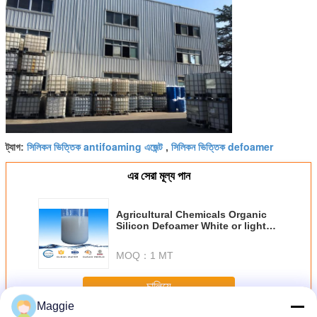
সিলিকন ভিত্তিক antifoaming এজেন্ট
সিলিকন ভিত্তিক defoamer
ট্যাগ:
,
এর সেরা মূল্য পান
Agricultural Chemicals Organic
Silicon Defoamer White or light
yellow emulsion Viscosity 1500-
2000cLF
MOQ：
1 MT
চালিয়ে
Maggie