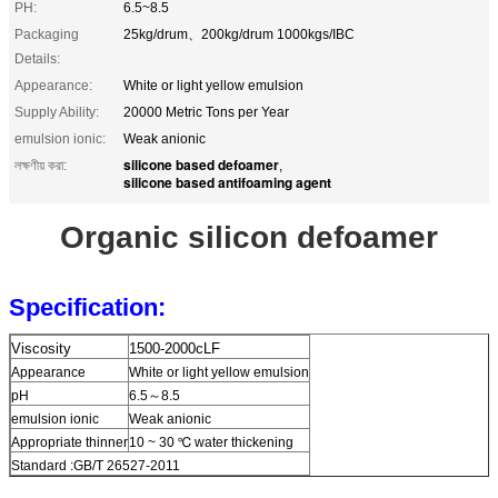
PH:
6.5~8.5
Packaging
25kg/drum、200kg/drum 1000kgs/IBC
Details:
Appearance:
White or light yellow emulsion
Supply Ability:
20000 Metric Tons per Year
emulsion ionic:
Weak anionic
silicone based defoamer
লক্ষণীয় করা:
,
silicone based antifoaming agent
Organic silicon defoamer
Specification:
Viscosity
1500-2000cLF
Appearance
White or light yellow emulsion
pH
6.5～8.5
emulsion ionic
Weak anionic
Appropriate thinner
10 ~ 30 ℃ water thickening
Standard :GB/T 26527-2011