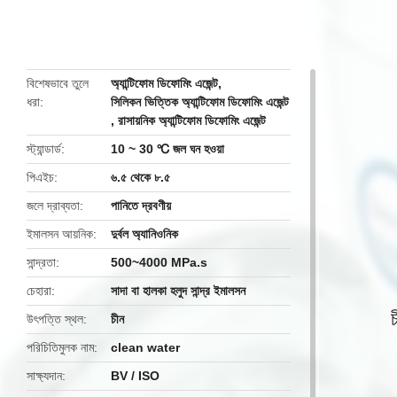
butto
বিশেষভাবে তুলে
অ্যান্টিফোম ডিফোমিং এজেন্ট
,
ধরা
সিলিকন ভিত্তিক অ্যান্টিফোম ডিফোমিং এজেন্ট
,
রাসায়নিক অ্যান্টিফোম ডিফোমিং এজেন্ট
স্ট্যান্ডার্ড
10 ~ 30 ℃ জল ঘন হওয়া
পিএইচ
৬.৫ থেকে ৮.৫
জলে দ্রাব্যতা
পানিতে দ্রবণীয়
ইমালসন আয়নিক
দুর্বল অ্যানিওনিক
সান্দ্রতা
500~4000 MPa.s
চেহারা
সাদা বা হালকা হলুদ সান্দ্র ইমালসন
উৎপত্তি স্থল
চীন
পরিচিতিমুলক নাম
clean water
সাক্ষ্যদান
BV / ISO