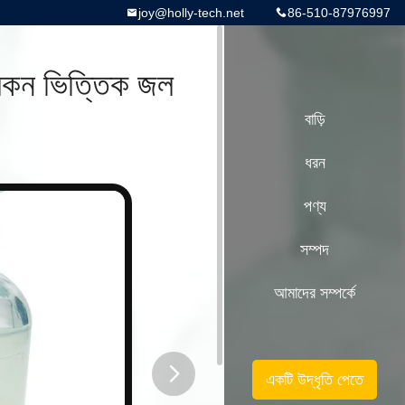
joy@holly-tech.net
86-510-87976997
িলিকন ভিত্তিক জল
বাড়ি
ধরন
পণ্য
সম্পদ
আমাদের সম্পর্কে
একটি উদ্ধৃতি পেতে