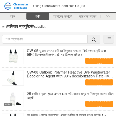
Yixing Cleanwater Chemicals Co.,Ltd.
বাড়ি
পণ্য
আমাদের সম্পর্কে
কারখানা ভ্রমণ
>>
সোডিয়াম অ্যালুমিনেট
গুণ
supplier.
CW-05 ডুয়াল ফাংশন হাই মোলিকুলার ওজনের রিটেনশন এজেন্ট এবং
95% ডিকলোরাইজেশন রেট সহ ডিকলোরাইজার
আমাদের সাথে যোগাযোগ
করুন
CW-08 Cationic Polymer Reactive Dye Wastewater
Decoloring Agent with 99% decolorization Rate এবং
80% COD রিমুভাল টেক্সটাইল এফ্লুয়েন্ট
আমাদের সাথে যোগাযোগ
করুন
25 কেজি / ব্যাগ ঠান্ডা এবং শুকনো স্টোরেজের জন্য অ বিষাক্ত জলের রঙিন
এজেন্ট
আমাদের সাথে যোগাযোগ
করুন
নন টক্সিক ওয়াটার ডিকলারিং এজেন্ট বর্ণহীন বা হালকা রঙের স্টিকি 1 -