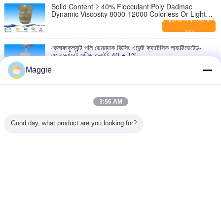
Solid Content ≥ 40% Flocculant Poly Dadmac
Dynamic Viscosity 8000-12000 Colorless Or Light
Color Liquid
আমাদের সাথে যোগাযোগ
করুন
ফ্লোকাকুল্যান্ট পলি ডেমম্যাক ফিক্সিং এজেন্ট ক্যাটেসিক অ্যাক্টিভেটেড-
এডোসবারেন্ট সলিড কনটেন্ট 40 ± 1%
আমাদের সাথে যোগাযোগ
Maggie
করুন
টেক্সটাইল শিল্প রঙহীন, হালকা হলুদ তরল প্যাটি Dadmac ফিক্সিং এজেন্ট
সলিড কন্টেন্ট 40 ± 1%
3:56 AM
আমাদের সাথে যোগাযোগ
করুন
Good day, what product are you looking for?
ক্যাটিক্যাল অ্যাক্টিভেটেড-অ্যাডভারবেন্ট পলি ডায়ালাইলাল ডাইমিথাইল
অ্যামোনিয়াম ক্লোরাইড সিপিএস 1000-400000
আমাদের সাথে যোগাযোগ
করুন
ভাষা পরিবর্তন করুন
Bengali