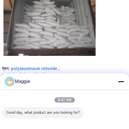
polyaluminium chloride
ট্যাগ:
,
polyaluminium chloride water treatment
,
poly aluminium chloride
Maggie
এর সেরা মূল্য পান
8:47 AM
Good day, what product are you looking for?
MOQ：
1 MT