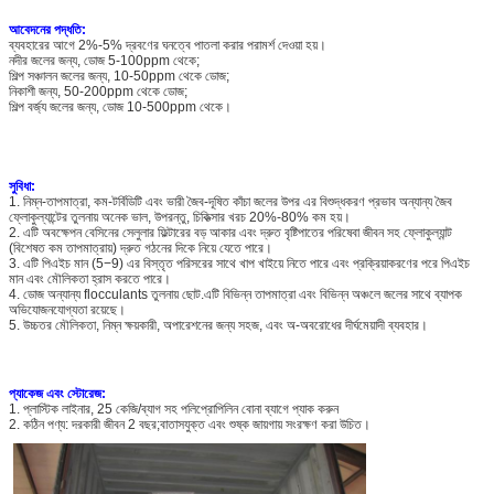
আবেদনের পদ্ধতি:
ব্যবহারের আগে 2%-5% দ্রবণের ঘনত্বে পাতলা করার পরামর্শ দেওয়া হয়।
নদীর জলের জন্য, ডোজ 5-100ppm থেকে;
শিল্প সঞ্চালন জলের জন্য, 10-50ppm থেকে ডোজ;
নিকাশী জন্য, 50-200ppm থেকে ডোজ;
শিল্প বর্জ্য জলের জন্য, ডোজ 10-500ppm থেকে।
সুবিধা:
1. নিম্ন-তাপমাত্রা, কম-টর্বিডিটি এবং ভারী জৈব-দূষিত কাঁচা জলের উপর এর বিশুদ্ধকরণ প্রভাব অন্যান্য জৈব
ফ্লোকুল্যান্টের তুলনায় অনেক ভাল, উপরন্তু, চিকিত্সার খরচ 20%-80% কম হয়।
2. এটি অবক্ষেপন বেসিনের সেলুলার ফিল্টারের বড় আকার এবং দ্রুত বৃষ্টিপাতের পরিষেবা জীবন সহ ফ্লোকুল্যান্ট
(বিশেষত কম তাপমাত্রায়) দ্রুত গঠনের দিকে নিয়ে যেতে পারে।
3. এটি পিএইচ মান (5−9) এর বিস্তৃত পরিসরের সাথে খাপ খাইয়ে নিতে পারে এবং প্রক্রিয়াকরণের পরে পিএইচ
মান এবং মৌলিকতা হ্রাস করতে পারে।
4. ডোজ অন্যান্য flocculants তুলনায় ছোট.এটি বিভিন্ন তাপমাত্রা এবং বিভিন্ন অঞ্চলে জলের সাথে ব্যাপক
অভিযোজনযোগ্যতা রয়েছে।
5. উচ্চতর মৌলিকতা, নিম্ন ক্ষয়কারী, অপারেশনের জন্য সহজ, এবং অ-অবরোধের দীর্ঘমেয়াদী ব্যবহার।
প্যাকেজ এবং স্টোরেজ:
1. প্লাস্টিক লাইনার, 25 কেজি/ব্যাগ সহ পলিপ্রোপিলিন বোনা ব্যাগে প্যাক করুন
2. কঠিন পণ্য: দরকারী জীবন 2 বছর;বাতাসযুক্ত এবং শুষ্ক জায়গায় সংরক্ষণ করা উচিত।