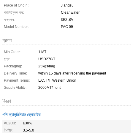
Place of Origin:
Jiangsu
পরিচিতিমুলক নাম:
Cleanwater
সাক্ষ্যদান:
ISO ,BV
Model Number:
PAC 09
প্রদান
Min Order:
1 MT
মূল্য:
USD270/T
Packaging:
25kgs/bag
Delivery Time:
within 15 days after receiving the payment
Payment Terms:
L/C, T/T, Western Union
Supply Ability:
2000MT/month
বিবরণ
পলি অ্যালুমিনিয়াম ক্লোরাইড
AL2O3:
≥30%
পিএইচ:
3.5-5.0