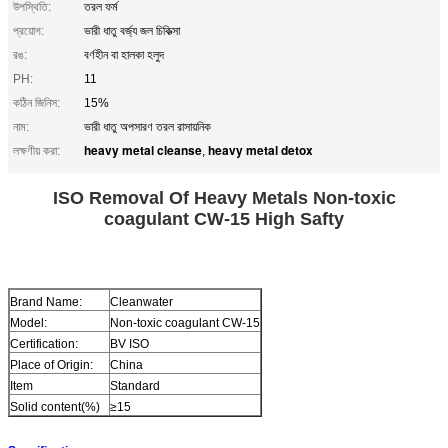
উপস্থিতি:
তরল ফর্ম
প্রয়োগ:
ভারী ধাতু বর্জ্য জল চিকিত্সা
রঙ:
বর্ণহীন বা হালকা হলুদ
PH:
11
কঠিন জিনিস:
15%
নাম:
ভারী ধাতু অপসারণ তরল রাসায়নিক
heavy metal cleanse
heavy metal detox
লক্ষণীয় করা:
,
ISO Removal Of Heavy Metals Non-toxic
coagulant CW-15 High Safty
Brand Name:
Cleanwater
Model:
Non-toxic coagulant CW-15
Certification:
BV ISO
Place of Origin:
China
Item
Standard
Solid content(%)
≥15