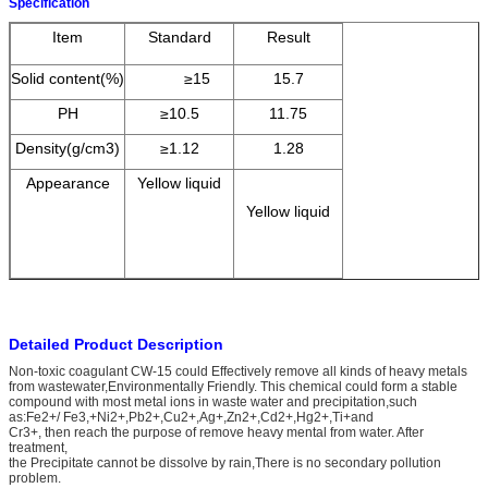
Specification
Item
Standard
Result
Solid content(%)
≥15
15.7
PH
≥10.5
11.75
Density(g/cm3)
≥1.12
1.28
Appearance
Yellow liquid
Yellow liquid
Detailed Product Description
Non-toxic coagulant CW-15 could Effectively remove all kinds of heavy metals
from wastewater,Environmentally Friendly. This chemical could form a stable
compound with most metal ions in waste water and precipitation,such
as:Fe2+/ Fe3,+Ni2+,Pb2+,Cu2+,Ag+,Zn2+,Cd2+,Hg2+,Ti+and
Cr3+, then reach the purpose of remove heavy mental from water. After
treatment,
the Precipitate cannot be dissolve by rain,There is no secondary pollution
problem.