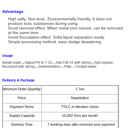
Advantage
High safty. Non-toxic, Environmentally friendly, It does not
produce toxic substances during using.
Good removal effect. When metal ions coexist, can be removed
at the same time.
Good flocculation effect. Solid-liquid separation easily.
Simple processing method, easy sludge dewatering.
Usage
Waste water→Adjust PH to 7-10→Add CW-15 with stiring→Add organic
flocculant with stiring→Sedimentation→Filter→Treated water
Delivery & Package
Minimum Order Quantity:
1 Ton
Price:
Negotiation
Payment Terms:
TT/LC or Western Union
Supply Capacity:
15,000 Tons per month
Delivery Time:
7 working days after received your payment