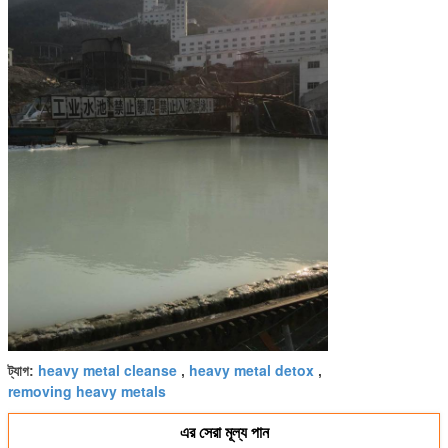
heavy metal cleanse
heavy metal detox
ট্যাগ:
,
,
removing heavy metals
এর সেরা মূল্য পান