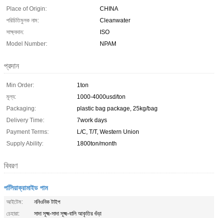
Place of Origin:
CHINA
পরিচিতিমুলক নাম:
Cleanwater
সাক্ষ্যদান:
ISO
Model Number:
NPAM
প্রদান
Min Order:
1ton
মূল্য:
1000-4000usd/ton
Packaging:
plastic bag package, 25kg/bag
Delivery Time:
7work days
Payment Terms:
L/C, T/T, Western Union
Supply Ability:
1800ton/month
বিবরণ
পলিিয়াক্রামাইড পাম
আইটেম:
ননিওনিক টাইপ
চেহারা:
সাদা সূক্ষ্ম-সাদা সূক্ষ্ম-বালি আকৃতির গুঁড়া