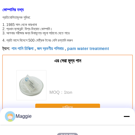
কোম্পানির তথ্য
প্রতিযোগিতামূলক সুবিধা:
1. 1985 সাল থেকে কারখানা
2. প্রধান ক্লায়েন্ট: বিশ্ব-বিখ্যাত কোম্পানি।
3. আপনার পরীক্ষার জন্য বিনামূল্যে নমুনা পাঠানো যেতে পারে
4. প্রতি মাসে বিদেশে 500 মেট্রিক টনের বেশি রপ্তানি করুন
পাম পানি চিকিত্সা
জল দ্রবণীয় পলিমার
pam water treatment
ট্যাগ:
,
,
এর সেরা মূল্য পান
MOQ：
1ton
চালিয়ে
Maggie
পলিিয়াক্রামাইড পাম
অধিক