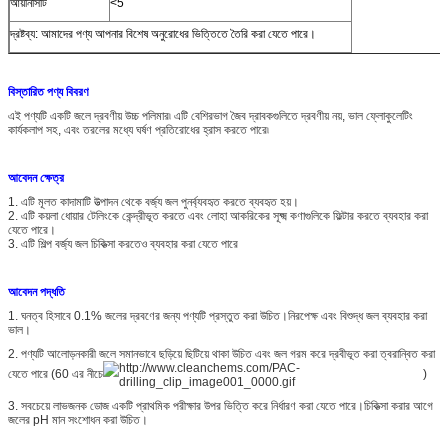
আয়নিসিটি
<5
দ্রষ্টব্য: আমাদের পণ্য আপনার বিশেষ অনুরোধের ভিত্তিতে তৈরি করা যেতে পারে।
বিস্তারিত পণ্য বিবরণ
এই পণ্যটি একটি জলে দ্রবণীয় উচ্চ পলিমার৷ এটি বেশিরভাগ জৈব দ্রাবকগুলিতে দ্রবণীয় নয়, ভাল ফ্লোকুলেটিং
কার্যকলাপ সহ, এবং তরলের মধ্যে ঘর্ষণ প্রতিরোধের হ্রাস করতে পারে৷
আবেদন ক্ষেত্র
1. এটি মূলত কাদামাটি উত্পাদন থেকে বর্জ্য জল পুনর্ব্যবহৃত করতে ব্যবহৃত হয়।
2. এটি কয়লা ধোয়ার টেলিংকে কেন্দ্রীভূত করতে এবং লোহা আকরিকের সূক্ষ্ম কণাগুলিকে ফিল্টার করতে ব্যবহার করা
যেতে পারে।
3. এটি শিল্প বর্জ্য জল চিকিত্সা করতেও ব্যবহার করা যেতে পারে
আবেদন পদ্ধতি
1. ঘনত্ব হিসাবে 0.1% জলের দ্রবণের জন্য পণ্যটি প্রস্তুত করা উচিত।নিরপেক্ষ এবং বিশুদ্ধ জল ব্যবহার করা
ভাল।
2. পণ্যটি আলোড়নকারী জলে সমানভাবে ছড়িয়ে ছিটিয়ে থাকা উচিত এবং জল গরম করে দ্রবীভূত করা ত্বরান্বিত করা
যেতে পারে (60 এর নীচে
)
3. সবচেয়ে লাভজনক ডোজ একটি প্রাথমিক পরীক্ষার উপর ভিত্তি করে নির্ধারণ করা যেতে পারে।চিকিত্সা করার আগে
জলের pH মান সংশোধন করা উচিত।