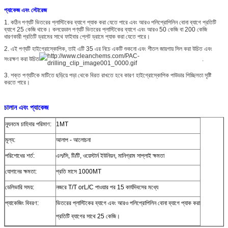
প্যাকেজ এবং স্টোরেজ
1. কঠিন পণ্যটি ভিতরের প্লাস্টিকের ব্যাগে প্যাক করা যেতে পারে এবং আরও পলিপ্রোপিলিন বোনা ব্যাগে প্রতিটি
ব্যাগে 25 কেজি থাকে। কলয়েডাল পণ্যটি ভিতরের প্লাস্টিকের ব্যাগে এবং আরও 50 কেজি বা 200 কেজি
ধারণকারী প্রতিটি ড্রামের সাথে ফাইবার প্লেট ড্রামে প্যাক করা যেতে পারে।
2. এই পণ্যটি হাইগ্রোস্কোপিক, তাই এটি 35 এর নিচে একটি শুকনো এবং শীতল জায়গায় সিল করা উচিত এবং
সংরক্ষণ করা উচিত
.
3. শক্ত পণ্যটিকে মাটিতে ছড়িয়ে পড়া থেকে বিরত রাখতে হবে কারণ হাইগ্রোস্কোপিক পাউডার পিচ্ছিলতা সৃষ্টি
করতে পারে।
চালান এবং প্যাকেজ
ন্যূনতম চাহিদার পরিমাণ:
1MT
মূল্য:
আলাপ - আলোচনা
পরিশোধের শর্ত:
এল/সি, টি/টি, ওয়েস্টার্ন ইউনিয়ন, মানিগ্রাম সাপ্লাই ক্ষমতা
যোগানের ক্ষমতা:
প্রতি মাসে 1000MT
ডেলিভারি সময়:
নজরে T/T orL/C পাওয়ার পর 15 কার্যদিবসের মধ্যে
প্যাকেজিং বিবরণ:
ভিতরের প্লাস্টিকের ব্যাগে এবং আরও পলিপ্রোপিলিন বোনা ব্যাগে প্যাক করা
প্রতিটি ব্যাগের সাথে 25 কেজি।