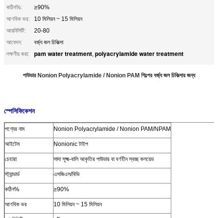
কঠিন%:
≥90%
আণবিক ভর:
10 মিলিয়ন ~ 15 মিলিয়ন
আয়নিসিটি:
20-80
আবেদন:
বর্জ্য জল চিকিত্সা
pam water treatment
polyacrylamide water treatment
লক্ষণীয় করা:
,
পাউডার Nonion Polyacrylamide / Nonion PAM শিল্পের বর্জ্য জল চিকিত্সার জন্য
স্পেসিফিকেশন
পণ্যের নাম
Nonion Polyacrylamide / Nonion PAM/NPAM
আইটেম
Nonionic টাইপ
চেহারা
সাদা সূক্ষ্ম-বালি আকৃতির পাউডার বা বর্ণহীন স্বচ্ছ কলয়েড
স্ট্যান্ডার্ড
এসজিএস/বিভি
কঠিন%
≥90%
আণবিক ভর
10 মিলিয়ন ~ 15 মিলিয়ন