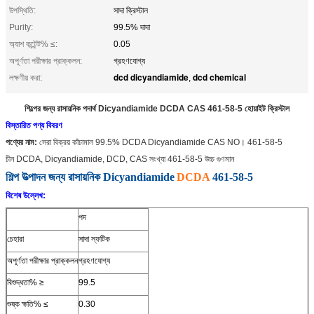
উপস্থিতি:
সাদা ক্রিস্টাল
Purity:
99.5% দাদা
অ্যাশ কন্টেন্ট% ≤:
0.05
অপূর্ণতা পরীক্ষার প্রাক্কলন:
গ্রহণযোগ্য
dcd dicyandiamide
dcd chemical
লক্ষণীয় করা:
,
শিল্পের জন্য রাসায়নিক পদার্থ Dicyandiamide DCDA CAS 461-58-5 হোয়াইট ক্রিস্টাল
বিস্তারিত পণ্য বিবরণ
পণ্যের নাম:
সেরা বিক্রয় কাঁচামাল 99.5% DCDA Dicyandiamide CAS NO। 461-58-5
চীন DCDA, Dicyandiamide, DCD, CAS সংখ্যা 461-58-5 উচ্চ গুণমান
শিল্প উত্পাদন জন্য রাসায়নিক Dicyandiamide
DCDA
461-58-5
বিশেষ উল্লেখ:
পদ
চেহারা
সাদা স্ফটিক
অপূর্ণতা পরীক্ষার প্রাক্কলন
গ্রহণযোগ্য
বিশুদ্ধতা% ≥
99.5
শুষ্ক ক্ষতি% ≤
0.30