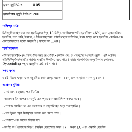
অ্যাশ কন্টেন্ট% ≤
0.05
ক্যালসিয়াম কন্টেন্ট পিপিএম
200
সংক্ষিপ্ত বর্ণনা:
ডিসিডেন্ডিয়ামাইড হল সাদা স্ফটিক্যাল গুঁড়া, 13 ডিগ্রি সেলসিয়াসে পানির দ্রবণীয়তা ২6%, তরল এ্যামোনিয়ার
দ্রবণীয়, গরম পানি, ইথানল, এসিটিন হাইড্রেট, ডাইমিথাইল ফর্মামাইড, ইথার মধ্যে কমই দ্রবণীয়, বেনজিন এবং
ক্লোরোফরমের মধ্যে অদ্রবণী। ঘনত্ব হল 1.40।
অ্যাপ্লিকেশন:
এটি ম্যালামেইম-এবং সিনথেটিক ড্রাগের পেস্টিং-এডাইজ এবং রং এজেন্টের মধ্যবর্তী প্যান্ট। এটি গুয়াডিন
নাইট্রেটসুলফিনিলামাইড পরিপূর বামাইড উৎপাদিত হতে পারে। রাবার প্রজাপতির জন্য ইস্পাত জোরদার,
Dyeprinting কমান্ড এজেন্ট এজেন্ট, যৌগ সার।
সঞ্চয় স্থান:
একটি শীতল, শুষ্ক, ভাল বায়ুবাহিত গুদাম মধ্যে সংরক্ষণ করুন, এবং আর্দ্রতা থেকে দূরে রাখা।
আমাদের সুবিধা:
- মোট মানের ব্যবস্থাপনা সিস্টেম
- আমাদের টিম আপনার পেমেন্ট এবং প্রসবের সময় নিশ্চিত করতে পারে।
- পেশাদার প্যাকিং দল এবং মহাসাগর বা বায়ু পরিবহন জন্য মান প্যাকিং।
- ছোট টুকরা নমুনা বিনামূল্যে প্রদান করা যেতে পারে।
- পেশাগত এবং আবেগ বিক্রয় দল।
- নমনীয় অর্থ প্রদানের বিকল্প: নিয়মিত ক্রেতাদের জন্য T / T অথবা LC এবং এমনকি ক্রেডিট।