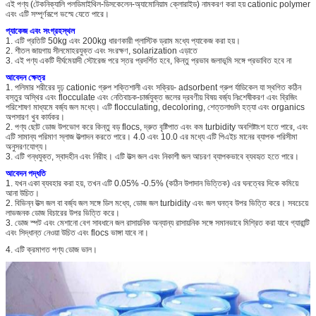
এই পণ্য (টেকনিক্যালি পলডিমাইথিল-ডিসকেলেন-অ্যামোনিয়াম ক্লোরাইড) নামকরণ করা হয় cationic polymer
এবং এটি সম্পূর্ণরূপে ভস্মে যেতে পারে।
প্যাকেজ এবং সংগ্রহস্থল
1. এটি প্রতিটি 50kg এবং 200kg ধারণকারী প্লাস্টিক ড্রাম মধ্যে প্যাকেজ করা হয়।
2. শীতল জায়গায় সীলমোহরযুক্ত এবং সংরক্ষণ, solarization এড়াতে
3. এই পণ্য একটি দীর্ঘমেয়াদী স্টোরেজ পরে স্তর প্রদর্শিত হবে, কিন্তু প্রভাব জলাভূমি সঙ্গে প্রভাবিত হবে না
আবেদন ক্ষেত্র
1. পলিমার শরীরের দৃঢ় cationic গ্রুপ শক্তিশালী এবং সক্রিয়- adsorbent গ্রুপ র্যাডিকেল যা স্থগিত কঠিন
বস্তুর অস্থির এবং flocculate এবং নেতিবাচক-চার্জযুক্ত জলের দ্রবণীয় বিষয় বর্জ্য নিঃশেষীকরণ এবং ব্রিজিং
পরিশোষণ মাধ্যমে বর্জ্য জল মধ্যে। এটি flocculating, decoloring, শেত্তলাগুলি হত্যা এবং organics
অপসারণ খুব কার্যকর।
2. পণ্য ছোট ডোজ উপভোগ করে কিন্তু বড় flocs, দ্রুত বৃষ্টিপাত এবং কম turbidity অবশিষ্টাংশ হতে পারে, এবং
এটি সামান্য পরিমাণ স্লাজ উত্পাদন করতে পারে। 4.0 এবং 10.0 এর মধ্যে এটি পিএইচ মানের ব্যাপক পরিসীমা
অনুসরণযোগ্য।
3. এটি গন্ধযুক্ত, স্বাদহীন এবং নিরীহ। এটি উত্স জল এবং নিকাশী জল আচরণ ব্যাপকভাবে ব্যবহৃত হতে পারে।
আবেদন পদ্ধতি
1. যখন একা ব্যবহার করা হয়, তখন এটি 0.05% -0.5% (কঠিন উপাদান ভিত্তিক) এর ঘনত্বের দিকে কমিয়ে
আনা উচিত।
2. বিভিন্ন উত্স জল বা বর্জ্য জল সঙ্গে ডিল মধ্যে, ডোজ জল turbidity এবং জল ঘনত্ব উপর ভিত্তি করে। সবচেয়ে
লাভজনক ডোজ বিচারের উপর ভিত্তি করে।
3. ডোজ স্পট এবং মেশানো বেগ সাবধানে জল রাসায়নিক অন্যান্য রাসায়নিক সঙ্গে সমানভাবে মিশ্রিত করা যাবে গ্যারান্টি
এবং সিদ্ধান্ত নেওয়া উচিত এবং flocs ভাঙ্গা যাবে না।
4. এটি ক্রমাগত পণ্য ডোজ ভাল।