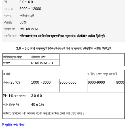
PH:
3.0 ~ 6.0
mpa.s:
8000 ~ 12000
প্রকার:
স্পষ্টতা এজেন্ট
Purity:
50%
প্রডাক্ট নাম:
পলি DADMAC
পলি ডায়ালাইলের ডাইমিথাইল অ্যামোনিয়াম ক্লোরাইড
টেক্সটাইল ওয়াটার ট্রিটমেন্ট
লক্ষণীয় করা:
,
3.0 ~ 6.0 PH ফ্লক্কুলান্ট পিডিএডিএমএসি শিল্প অ জ্বলন্ত টেক্সটাইল ওয়াটার ট্রিটমেন্ট
পরিচিতিমুলক নাম:
পরিষ্কার পানি
মডেল:
PDADMAC-01
চেহারা
বর্ণহীন, হালকা হলুদ তরকারি
সিপস (25 ℃)
1000 ~ 3000
3000-6000
6000-9000
8000-
PH 1% জল সমাধান
3.0-6.0
কঠিন জিনিস %
40 ± 1%
দ্রষ্টব্য: আমাদের পণ্য আপনার বিশেষ অনুরোধের উপর তৈরি করা যেতে পারে।
বিস্তারিত পণ্য বিবরণ