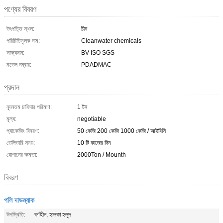
পণ্যের বিবরণ
উৎপত্তি স্থল:
চীন
পরিচিতিমুলক নাম:
Cleanwater chemicals
সাক্ষ্যদান:
BV ISO SGS
মডেল নম্বার:
PDADMAC
প্রদান
ন্যূনতম চাহিদার পরিমাণ:
1 টন
মূল্য:
negotiable
প্যাকেজিং বিবরণ:
50 কেজি 200 কেজি 1000 কেজি / আইবিসি
ডেলিভারি সময়:
10 টি কাজের দিন
যোগানের ক্ষমতা:
2000Ton / Mounth
বিবরণ
পলি দাডম্যাক
উপস্থিতি:
বর্ণহীন, হালকা হলুদ