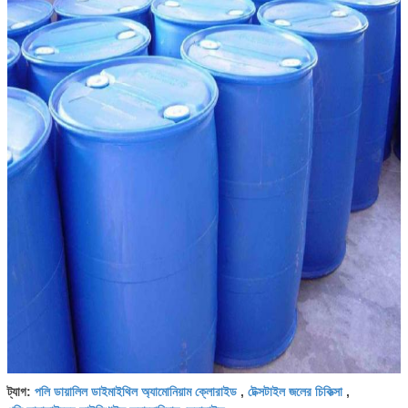
পলি ডায়ালিল ডাইমাইথিল অ্যামোনিয়াম ক্লোরাইড
টেক্সটাইল জলের চিকিত্সা
ট্যাগ:
,
,