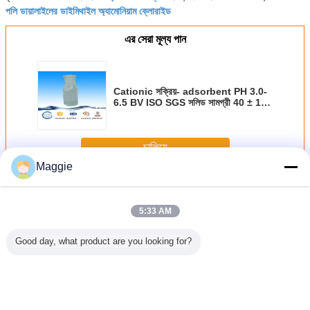
পলি ডায়ালাইলের ডাইমিথাইল অ্যামোনিয়াম ক্লোরাইড
এর সেরা মূল্য পান
Cationic সক্রিয়- adsorbent PH 3.0-
6.5 BV ISO SGS সলিড সামগ্রী 40 ± 1%
polydadmac Seaworthy প্যাকেজ
চালিয়ে
Maggie
পলি দাডম্যাক
অধিক
5:33 AM
Good day, what product are you looking for?
াডম্যাক
60% 65% তরল
মনোমর ক্যাস নং 7398-
1100 কেজি ড্রাম একটি
আইএসও ডাইং ইন
সি সমতুল্য
দাদম্যাক জল চিকিত্সা
69-8 ফ্লককুল্যান্ট এবং
শুকনো এবং শীতল জায়গায়
পলিড্যাডম্যা
ক, বর্জ্য জল
রাসায়নিক
ফিক্সিং এজেন্টের জন্য
সংরক্ষিত
হালকা হ
োকুল্যান্ট
ড্যাডম্যাক
polydadmac মূল্য