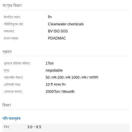
পণ্যের বিবরণ
উৎপত্তি স্থল:
চীন
পরিচিতিমুলক নাম:
Cleanwater chemicals
সাক্ষ্যদান:
BV ISO SGS
মডেল নম্বার:
PDADMAC
প্রদান
ন্যূনতম চাহিদার পরিমাণ:
1Ton
মূল্য:
negotiable
প্যাকেজিং বিবরণ:
50 কেজি 200 কেজি 1000 কেজি / আইবিসি
ডেলিভারি সময়:
10 টি কাজের দিন
যোগানের ক্ষমতা:
2000Ton / Mounth
বিবরণ
পলি দাডম্যাক
PH:
3.0 ~ 6.5