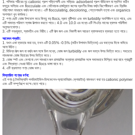
1. পলিমার শরীরের দৃঢ় cationic গ্রুপ শক্তিশালী এবং সক্রিয়- adsorbent গ্রুপ র্যাডিকেল যা স্থগিত কঠিন
বস্তুর অস্থির এবং flocculate এবং নেতিবাচক-চার্জযুক্ত জলের দ্রবণীয় বিষয় বর্জ্য নিঃশেষীকরণ এবং ব্রিজিং
পরিশোষণ মাধ্যমে বর্জ্য জল মধ্যে। এটি flocculating, decoloring, শেত্তলাগুলি হত্যা এবং organics
অপসারণ খুব কার্যকর।
2. পণ্য ছোট ডোজ উপভোগ করে কিন্তু বড় flocs, দ্রুত বৃষ্টিপাত এবং কম turbidity অবশিষ্টাংশ হতে পারে, এবং
এটি সামান্য পরিমাণ স্লাজ উত্পাদন করতে পারে। 4.0 এবং 10.0 এর মধ্যে এটি পিএইচ মানের ব্যাপক পরিসীমা
অনুসরণযোগ্য।
3. এটি গন্ধযুক্ত, স্বাদহীন এবং নিরীহ। এটি উত্স জল এবং নিকাশী জল আচরণ ব্যাপকভাবে ব্যবহৃত হতে পারে।
আবেদন পদ্ধতি:
1. যখন একা ব্যবহার করা হয়, তখন এটি 0.05% -0.5% (কঠিন উপাদান ভিত্তিক) এর ঘনত্বের দিকে কমিয়ে
আনা উচিত।
2. বিভিন্ন উত্স জল বা বর্জ্য জল সঙ্গে ডিল মধ্যে, ডোজ জল turbidity এবং জল ঘনত্ব উপর ভিত্তি করে। সবচেয়ে
লাভজনক ডোজ বিচারের উপর ভিত্তি করে।
3. ডোজ স্পট এবং মেশানো বেগ সাবধানে জল রাসায়নিক অন্যান্য রাসায়নিক সঙ্গে সমানভাবে মিশ্রিত করা যাবে গ্যারান্টি
এবং সিদ্ধান্ত নেওয়া উচিত এবং flocs ভাঙ্গা যাবে না।
4. এটি ক্রমাগত পণ্য ডোজ ভাল।
বিস্তারিত পণ্যের বর্ণনা:
এই পণ্য (টেকনিক্যালি পলডিমাইথিল-ডিসকেলেন-অ্যামোনিয়াম ক্লোরাইড) নামকরণ করা হয় cationic polymer
এবং এটি সম্পূর্ণরূপে ভস্মে যেতে পারে।