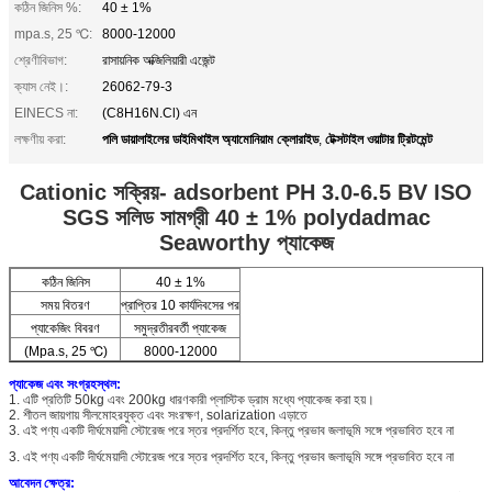
কঠিন জিনিস %:
40 ± 1%
mpa.s, 25 ℃:
8000-12000
শ্রেণীবিভাগ:
রাসায়নিক অক্জিলিয়ারী এজেন্ট
ক্যাস নেই।:
26062-79-3
EINECS না:
(C8H16N.Cl) এন
পলি ডায়ালাইলের ডাইমিথাইল অ্যামোনিয়াম ক্লোরাইড
টেক্সটাইল ওয়াটার ট্রিটমেন্ট
লক্ষণীয় করা:
,
Cationic সক্রিয়- adsorbent PH 3.0-6.5 BV ISO
SGS সলিড সামগ্রী 40 ± 1% polydadmac
Seaworthy প্যাকেজ
কঠিন জিনিস
40 ± 1%
সময় বিতরণ
প্রাপ্তির 10 কার্যদিবসের পর
প্যাকেজিং বিবরণ
সমুদ্রতীরবর্তী প্যাকেজ
(Mpa.s, 25 ℃)
8000-12000
প্যাকেজ এবং সংগ্রহস্থল:
1. এটি প্রতিটি 50kg এবং 200kg ধারণকারী প্লাস্টিক ড্রাম মধ্যে প্যাকেজ করা হয়।
2. শীতল জায়গায় সীলমোহরযুক্ত এবং সংরক্ষণ, solarization এড়াতে
3. এই পণ্য একটি দীর্ঘমেয়াদী স্টোরেজ পরে স্তর প্রদর্শিত হবে, কিন্তু প্রভাব জলাভূমি সঙ্গে প্রভাবিত হবে না
3. এই পণ্য একটি দীর্ঘমেয়াদী স্টোরেজ পরে স্তর প্রদর্শিত হবে, কিন্তু প্রভাব জলাভূমি সঙ্গে প্রভাবিত হবে না
আবেদন ক্ষেত্র: