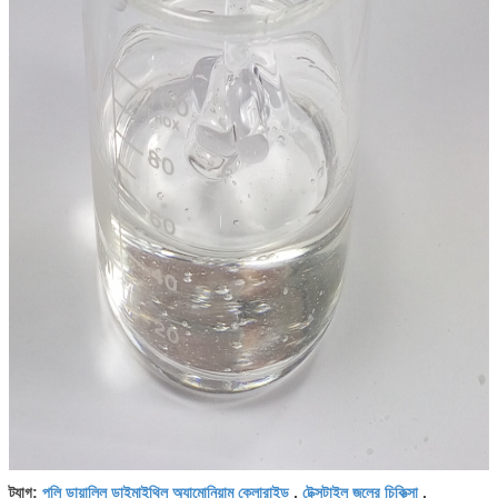
পলি ডায়ালিল ডাইমাইথিল অ্যামোনিয়াম ক্লোরাইড
টেক্সটাইল জলের চিকিত্সা
ট্যাগ:
,
,