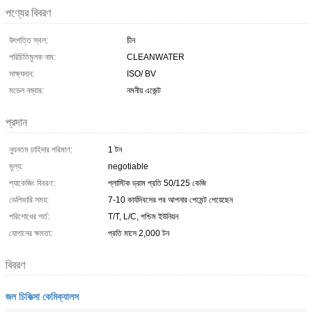
পণ্যের বিবরণ
উৎপত্তি স্থল:
চীন
পরিচিতিমুলক নাম:
CLEANWATER
সাক্ষ্যদান:
ISO/ BV
মডেল নম্বার:
নমনীয় এজেন্ট
প্রদান
ন্যূনতম চাহিদার পরিমাণ:
1 টন
মূল্য:
negotiable
প্যাকেজিং বিবরণ:
প্লাস্টিক ড্রাম প্রতি 50/125 কেজি
ডেলিভারি সময়:
7-10 কার্যদিবসের পর আপনার পেমেন্ট পেয়েছেন
পরিশোধের শর্ত:
T/T, L/C, পশ্চিম ইউনিয়ন
যোগানের ক্ষমতা:
প্রতি মাসে 2,000 টন
বিবরণ
জল চিকিত্সা কেমিক্যালস