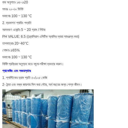
বাথ অনুপাতঃ ১ঃ৫-১ঃ20
সময়ঃ ২০-৩০ মিনিট
শুকানোঃ 100 ~ 130 °C
2. ক্রমাগত প্যাডিং পদ্ধতি
নরমকরণ এজেন্টঃ 5 ~ 20 গ্রাম / লিটার
PH VALUE: 6.5 ((গ্ল্যাসিয়াল এসিটিক অ্যাসিড দ্বারা সামঞ্জস্য করা)
তাপমাত্রাঃ 20~40°C
শোষণঃ ≥65%
শুকানোঃ 100 ~ 130 °C
নির্দিষ্ট প্রক্রিয়া অনুগ্রহ করে নমুনা-পরীক্ষা ব্যবহার করুন।
প্যাকেজিং এবং সঞ্চয়স্থানঃ
1. প্লাস্টিকের ড্রাম প্রতি ৫০/১২৫ কেজি
2- ঠান্ডা এবং শুষ্ক জায়গায় সিল করা স্টোর, অর্ধ বছরের জন্য শেল্ফ জীবন।