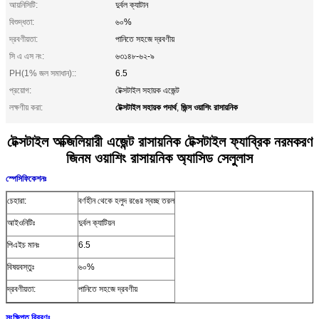
আয়নিসিটি:
দুর্বল ক্যাটান
বিশুদ্ধতা:
৬০%
দ্রবণীয়তা:
পানিতে সহজে দ্রবণীয়
সি এ এস নং:
৬৩১৪৮-৬২-৯
PH(1% জল সমাধান)::
6.5
প্রয়োগ:
টেক্সটাইল সহায়ক এজেন্ট
টেক্সটাইল সহায়ক পদার্থ
জিন্স ওয়াশিং রাসায়নিক
লক্ষণীয় করা:
,
টেক্সটাইল অক্জিলিয়ারী এজেন্ট রাসায়নিক টেক্সটাইল ফ্যাব্রিক নরমকরণ
জিনম ওয়াশিং রাসায়নিক অ্যাসিড সেলুলাস
স্পেসিফিকেশনঃ
চেহারা:
বর্ণহীন থেকে হলুদ রঙের স্বচ্ছ তরল
আইওনিটিঃ
দুর্বল ক্যাটিয়ন
পিএইচ মানঃ
6.5
বিষয়বস্তুঃ
৬০%
দ্রবণীয়তা:
পানিতে সহজে দ্রবণীয়
সংক্ষিপ্ত বিবরণঃ