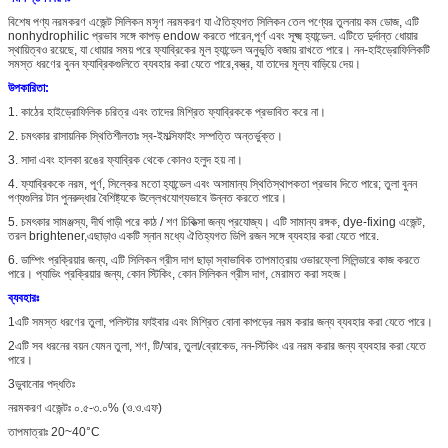
বিশেষ পণ্য নরমকরণ এজেন্ট সিলিকন মসৃণ নরমকরণ যা ঐতিহ্যগত সিলিকন তেল পণ্যের তুলনায় কম ডোজ, এটি
nonhydrophilic প্রভাব সঙ্গে কাপড় endow করতে পারেন,পূর্ণ এবং সূক্ষ্ম হ্যান্ডেল. এটিতে দুর্দান্ত ধোয়ার
স্থায়িত্বও রয়েছে, যা ধোয়ার সময় পরে ফ্যাব্রিকের মূল হ্যান্ডেল অনুভূতি বজায় রাখতে পারে। নন-হাইড্রোফিলিকটি
সমস্ত ধরণের বুনন ফ্যাব্রিকগুলিতে ব্যবহার করা যেতে পারে,বস্ত্র, যা তাদের মূল্য বাড়িয়ে দেয়।
উপকারিতা:
1. কাঠের হাইড্রোফিলিক চরিত্র এবং তাদের মিশ্রিত ফ্যাব্রিককে প্রভাবিত করে না।
2. চমৎকার রাসায়নিক স্থিতিশীলতাঃ স্ব-ইমল্সিফাইং সম্পত্তি অন্তর্ভুক্ত।
3. সাদা এবং হালকা রঙের ফ্যাব্রিক থেকে কোনও হলুদ হয় না।
4. ফ্যাব্রিককে নরম, পূর্ণ, সিল্কের মতো হ্যান্ডেল এবং অসামান্য স্থিতিস্থাপকতা প্রভাব দিতে পারে; তুলা বুনন
পণ্যগুলির টান পুনরুদ্ধার বৈশিষ্ট্যকে উল্লেখযোগ্যভাবে উন্নত করতে পারে।
5. চমৎকার সামঞ্জস্য, দীর্ঘ গাড়ী পরে কাঠ / শণ চিকিত্সা জন্য প্রযোজ্য। এটি সামান্য রঙ্গক, dye-fixing এজেন্ট,
তরল brightener,এছাড়াও একটি স্নান মধ্যে ঐতিহ্যগত ডিপি রজন সঙ্গে ব্যবহার করা যেতে পারে.
6. ডাম্পিং প্রক্রিয়ার জন্য, এটি সিলিকন গ্রীস দাগ ছাড়া স্বাভাবিক তাপমাত্রায় ওভারফ্লো সিলিন্ডারে কাজ করতে
পারে। প্যাডিং প্রক্রিয়ার জন্য, কোন স্টিকিং, কোন সিলিকন গ্রীস দাগ, মেরামত করা সহজ।
ব্যবহারঃ
1এটি সমস্ত ধরণের তুলা, পলিস্টার ফাইবার এবং মিশ্রিত বোনা কাপড়ের নরম করার জন্য ব্যবহার করা যেতে পারে।
2এটি সব ধরনের বয়ন যেমন তুলা, শণ, টি/আর, তুলা/ব্রোকেড, নন-স্টিকিং এর নরম করার জন্য ব্যবহার করা যেতে
পারে।
3ডুবানোর পদ্ধতিঃ
নরমকরণ এজেন্টঃ ০.৫-৩.০% (ও.ও.এফ)
তাপমাত্রাঃ 20~40°C