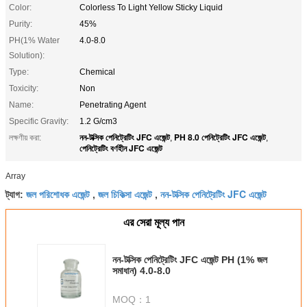
Color:
Colorless To Light Yellow Sticky Liquid
Purity:
45%
PH(1% Water
4.0-8.0
Solution):
Type:
Chemical
Toxicity:
Non
Name:
Penetrating Agent
Specific Gravity:
1.2 G/cm3
নন-টক্সিক পেনিট্রেটিং JFC এজেন্ট
PH 8.0 পেনিট্রেটিং JFC এজেন্ট
লক্ষণীয় করা:
,
,
পেনিট্রেটিং বর্ণহীন JFC এজেন্ট
Array
জল পরিশোধক এজেন্ট
জল চিকিত্সা এজেন্ট
নন-টক্সিক পেনিট্রেটিং JFC এজেন্ট
ট্যাগ:
,
,
এর সেরা মূল্য পান
নন-টক্সিক পেনিট্রেটিং JFC এজেন্ট PH (1% জল
সমাধান) 4.0-8.0
MOQ：
1