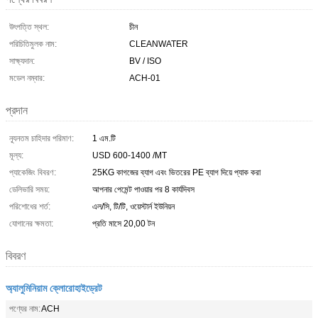
উৎপত্তি স্থল:
চীন
পরিচিতিমুলক নাম:
CLEANWATER
সাক্ষ্যদান:
BV / ISO
মডেল নম্বার:
ACH-01
প্রদান
ন্যূনতম চাহিদার পরিমাণ:
1 এম.টি
মূল্য:
USD 600-1400 /MT
প্যাকেজিং বিবরণ:
25KG কাগজের ব্যাগ এবং ভিতরের PE ব্যাগ দিয়ে প্যাক করা
ডেলিভারি সময়:
আপনার পেমেন্ট পাওয়ার পর 8 কার্যদিবস
পরিশোধের শর্ত:
এল/সি, টি/টি, ওয়েস্টার্ন ইউনিয়ন
যোগানের ক্ষমতা:
প্রতি মাসে 20,00 টন
বিবরণ
অ্যালুমিনিয়াম ক্লোরোহাইড্রেট
পণ্যের নাম:
ACH