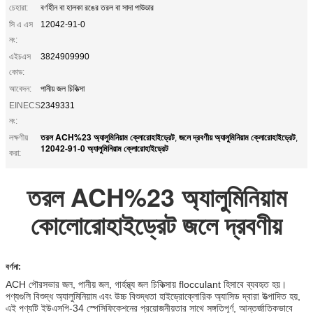
চেহারা:
বর্ণহীন বা হালকা রঙের তরল বা সাদা পাউডার
সি এ এস
12042-91-0
নং:
এইচএস
3824909990
কোড:
আবেদন:
পানীয় জল চিকিত্সা
EINECS
2349331
নং:
তরল ACH%23 অ্যালুমিনিয়াম ক্লোরোহাইড্রেট
জলে দ্রবণীয় অ্যালুমিনিয়াম ক্লোরোহাইড্রেট
লক্ষণীয়
,
,
12042-91-0 অ্যালুমিনিয়াম ক্লোরোহাইড্রেট
করা:
তরল ACH%23 অ্যালুমিনিয়াম
কোলোরোহাইড্রেট জলে দ্রবণীয়
বর্ণনা:
ACH পৌরসভার জল, পানীয় জল, গার্হস্থ্য জল চিকিত্সায় flocculant হিসাবে ব্যবহৃত হয়।
পণ্যগুলি বিশুদ্ধ অ্যালুমিনিয়াম এবং উচ্চ বিশুদ্ধতা হাইড্রোক্লোরিক অ্যাসিড দ্বারা উত্পাদিত হয়,
এই পণ্যটি ইউএসপি-34 স্পেসিফিকেশনের প্রয়োজনীয়তার সাথে সঙ্গতিপূর্ণ, আন্তর্জাতিকভাবে