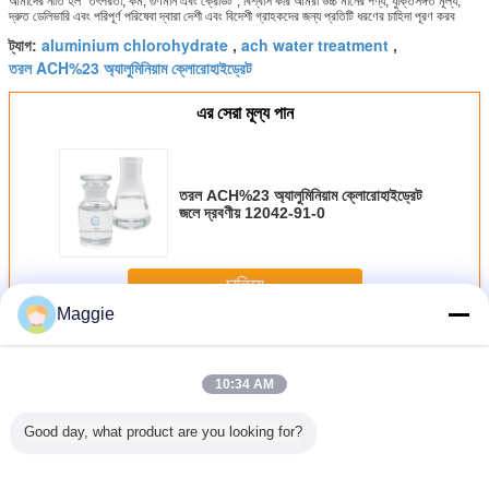
আমাদের নীতি হল "তৎপরতা, কর্ম, গুণমান এবং ক্রেডিট", বিশ্বাস করি আমরা উচ্চ মানের পণ্য, যুক্তিসঙ্গত মূল্য,
দ্রুত ডেলিভারি এবং পরিপূর্ণ পরিষেবা দ্বারা দেশী এবং বিদেশী গ্রাহকদের জন্য প্রতিটি ধরণের চাহিদা পূরণ করব
aluminium chlorohydrate
ach water treatment
ট্যাগ:
,
,
তরল ACH%23 অ্যালুমিনিয়াম ক্লোরোহাইড্রেট
এর সেরা মূল্য পান
তরল ACH%23 অ্যালুমিনিয়াম ক্লোরোহাইড্রেট
জলে দ্রবণীয় 12042-91-0
চালিয়ে
Maggie
অ্যালুমিনিয়াম ক্লোরোহাইড্রেট
অধিক
10:34 AM
Good day, what product are you looking for?
ট ন্যাচারাল
Colorless Liqiud
BV / ISO white
Inorganic
তরল AC
 বিনামূল্যে
Aluminium
powder
Macromolecular
অ্যালুমিন