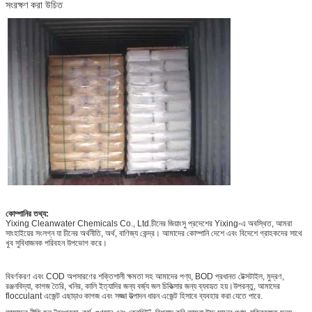
সংরক্ষণ করা উচিত
কোম্পানির তথ্য:
Yixing Cleanwater Chemicals Co., Ltd.চীনের জিয়াংসু প্রদেশের Yixing-এ অবস্থিত, আমরা
সাংহাইয়ের সংলগ্ন যা চীনের অর্থনীতি, অর্থ, বাণিজ্য কেন্দ্র। আমাদের কোম্পানি দেশে এবং বিদেশে গ্রাহকদের সাথে
খুব সুবিধাজনক পরিবহন উপভোগ করে।
বিবর্ণকরণ এবং COD অপসারণের শক্তিশালী ক্ষমতা সহ আমাদের পণ্য, BOD প্রধানত টেক্সটাইল, মুদ্রণ,
রঞ্জনবিদ্যা, কাগজ তৈরি, খনির, কালি ইত্যাদির জন্য বর্জ্য জল চিকিত্সার জন্য ব্যবহৃত হয়।উপরন্তু, আমাদের
flocculant এজেন্ট এছাড়াও কাগজ এবং সজ্জা উত্পাদন ধারন এজেন্ট হিসাবে ব্যবহার করা যেতে পারে.