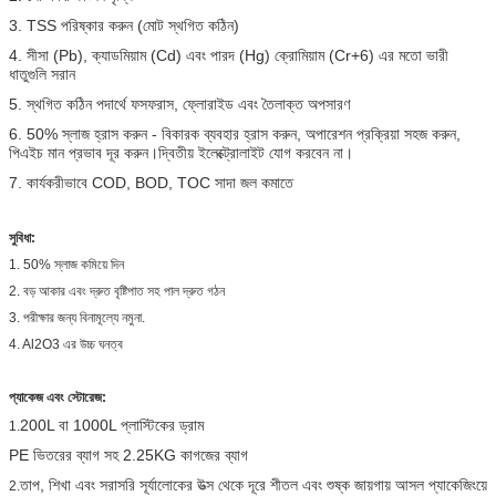
3. TSS পরিষ্কার করুন (মোট স্থগিত কঠিন)
4. সীসা (Pb), ক্যাডমিয়াম (Cd) এবং পারদ (Hg) ক্রোমিয়াম (Cr+6) এর মতো ভারী
ধাতুগুলি সরান
5. স্থগিত কঠিন পদার্থে ফসফরাস, ফ্লোরাইড এবং তৈলাক্ত অপসারণ
6. 50% স্লাজ হ্রাস করুন - বিকারক ব্যবহার হ্রাস করুন, অপারেশন প্রক্রিয়া সহজ করুন,
পিএইচ মান প্রভাব দূর করুন।দ্বিতীয় ইলেক্ট্রোলাইট যোগ করবেন না।
7. কার্যকরীভাবে COD, BOD, TOC সাদা জল কমাতে
সুবিধা:
1. 50% স্লাজ কমিয়ে দিন
2. বড় আকার এবং দ্রুত বৃষ্টিপাত সহ পাল দ্রুত গঠন
3. পরীক্ষার জন্য বিনামূল্যে নমুনা.
4. Al2O3 এর উচ্চ ঘনত্ব
প্যাকেজ এবং স্টোরেজ:
200L বা 1000L প্লাস্টিকের ড্রাম
1.
PE ভিতরের ব্যাগ সহ 2.25KG কাগজের ব্যাগ
তাপ, শিখা এবং সরাসরি সূর্যালোকের উত্স থেকে দূরে শীতল এবং শুষ্ক জায়গায় আসল প্যাকেজিংয়ে
2.