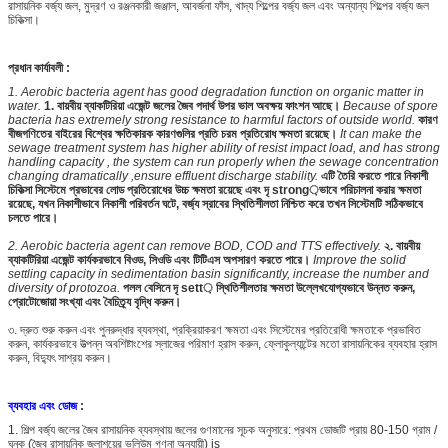
রাসায়নিক বর্জ্য জল, মুদ্রণ ও রঞ্জনকারী জঞ্জাল, আবর্জনা ফাঁস, খাদ্য শিল্পের বর্জ্য জল এবং অন্যান্য শিল্পের বর্জ্য জল
চিকিত্সা।
প্রধান কার্যাবলী :
1. Aerobic bacteria agent has good degradation function on organic matter in
water.
1. বায়বীয় ব্যাকটিরিয়া এজেন্ট জলের জৈব পদার্থ উপর ভাল অবক্ষয় ফাংশন আছে।
Because of spore
bacteria has extremely strong resistance to harmful factors of outside world.
কারণ
বীজগণিতের বাইরের বিশ্বের ক্ষতিকারক কারণগুলির প্রতি চরম প্রতিরোধ ক্ষমতা রয়েছে।
It can make the
sewage treatment system has higher ability of resist impact load, and has strong
handling capacity , the system can run properly when the sewage concentration
changing dramatically ,ensure effluent discharge stability.
এটি তৈরি করতে পারে নিকাশী
চিকিত্সা সিস্টেমে প্রভাবের লোড প্রতিরোধের উচ্চ ক্ষমতা রয়েছে এবং দৃ strong়ভাবে পরিচালনা করার ক্ষমতা
রয়েছে, যখন নিকাশীভাবে নিকাশী পরিবর্তন ঘটে, বর্জ্য স্রাবের স্থিতিশীলতা নিশ্চিত করে তখন সিস্টেমটি সঠিকভাবে
চলতে পারে।
2. Aerobic bacteria agent can remove BOD, COD and TTS effectively.
২. বায়বীয়
ব্যাকটিরিয়া এজেন্ট কার্যকরভাবে বিওড, সিওডি এবং টিটিএস অপসারণ করতে পারে।
Improve the solid
settling capacity in sedimentation basin significantly, increase the number and
diversity of protozoa.
পলল বেসিনে দৃ sett় স্থিতিশীলতার ক্ষমতা উল্লেখযোগ্যভাবে উন্নত করুন,
প্রোটোজোয়া সংখ্যা এবং বৈচিত্র্য বৃদ্ধি করুন।
৩. দ্রুত শুরু করুন এবং পুনরুদ্ধার ব্যবস্থা, প্রক্রিয়াকরণ ক্ষমতা এবং সিস্টেমের প্রতিরোধী ক্ষমতাকে প্রভাবিত
করুন, কার্যকরভাবে উত্পন্ন অবশিষ্টাংশের স্লাজের পরিমাণ হ্রাস করুন, ফ্লোকুল্যান্টের মতো রাসায়নিকের ব্যবহার হ্রাস
করুন, বিদ্যুৎ সাশ্রয় করুন।
ব্যবহার এবং ডোজ
:
1. শিল্প বর্জ্য জলের জৈব রাসায়নিক ব্যবস্থায় জলের গুণমানের সূচক অনুসারে: প্রথম ডোজটি প্রায় 80-150 গ্রাম /
ঘনক (জৈব রাসায়নিক জলাশয়ের ভলিউম গণনা অনুযায়ী) is