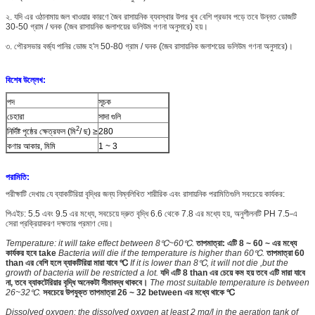
২. যদি এর ওঠানামায় জল খাওয়ার কারণে জৈব রাসায়নিক ব্যবস্থার উপর খুব বেশি প্রভাব পড়ে তবে উন্নত ডোজটি
30-50 গ্রাম / ঘনক (জৈব রাসায়নিক জলাশয়ের ভলিউম গণনা অনুসারে) হয়।
৩. পৌরসভার বর্জ্য পানির ডোজ হ'ল 50-80 গ্রাম / ঘনক (জৈব রাসায়নিক জলাশয়ের ভলিউম গণনা অনুসারে)।
বিশেষ উল্লেখ:
পদ
সূচক
চেহারা
সাদা গুলি
2
নির্দিষ্ট পৃষ্ঠের ক্ষেত্রফল (মি
/ ছ) ≥
280
কণার আকার, মিমি
1 ~ 3
পরামিতি
:
পরীক্ষাটি দেখায় যে ব্যাকটিরিয়া বৃদ্ধির জন্য নিম্নলিখিত শারীরিক এবং রাসায়নিক পরামিতিগুলি সবচেয়ে কার্যকর:
পিএইচ: 5.5 এবং 9.5 এর মধ্যে, সবচেয়ে দ্রুত বৃদ্ধি 6.6 থেকে 7.8 এর মধ্যে হয়, অনুশীলনটি PH 7.5-এ
সেরা প্রক্রিয়াকরণ দক্ষতার প্রমাণ দেয়।
Temperature: it will take effect between 8℃~60℃.
তাপমাত্রা: এটি 8 ~ 60 ~ এর মধ্যে
কার্যকর হবে take
Bacteria will die if the temperature is higher than 60℃.
তাপমাত্রা 60
than এর বেশি হলে ব্যাকটিরিয়া মারা যাবে ℃
If it is lower than 8℃, it will not die ,but the
growth of bacteria will be restricted a lot.
যদি এটি 8 than এর চেয়ে কম হয় তবে এটি মারা যাবে
না, তবে ব্যাকটেরিয়ার বৃদ্ধি অনেকটা সীমাবদ্ধ থাকবে।
The most suitable temperature is between
26~32℃.
সবচেয়ে উপযুক্ত তাপমাত্রা 26 ~ 32 between এর মধ্যে থাকে ℃
Dissolved oxygen: the dissolved oxygen at least 2 mg/l in the aeration tank of