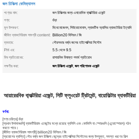
জল চিকিত্সা কেমিক্যালস
পণ্যের নাম:
জল চিকিত্সার জন্য এনারোবিক বা্যাক্টরিয়া এজেন্ট
পণ্য:
গুঁড়া
মূল উপকরণ:
মিথেনোজেনস, সিউডোমোনাস, ল্যাকটিক অ্যাসিড ব্যাকটেরিয়া ইত্যাদি
জীবিত ব্যাকটেরিয়াম সামগ্রী content:
Billion20 বিলিয়ন / জি
ব্যবহার:
পৌরসভার বর্জ্য জলের হাইপোক্সিয়া সিস্টেম
PH এর:
5.5 থেকে 9.5
বিষ প্রতিরোধের:
রাসায়নিক বিষাক্ত পদার্থ প্রতিরোধ
জল চিকিত্সা এজেন্ট
জল পরিশোধক এজেন্ট
লক্ষণীয় করা:
,
আয়ারেরবিক বা্যাক্টরিয়া এজেন্ট, সিটি ফ্লুওয়েট ট্রিটমেন্ট, বায়োফিল্টার ব্যাকটিরিয়া
বর্ণনা:
[পণ্য চরিত্র] গুঁড়া
[প্রধান উপাদানগুলি] ব্যাকটিরিয়াম এজেন্টের মধ্যে রয়েছে ব্যসিলি এবং কোকিসি যা স্পোরগুলি (এন্ডোস্পোরস) গঠন
করতে পারে।
[জীবিত ব্যাকটেরিয়াম সামগ্রী] billion20 বিলিয়ন / জি
[প্রয়োগের ব্যাপ্তি] পৌর বর্জ্য জল চিকিত্সা কেন্দ্রের হাইপোক্সিয়া সিস্টেমের জন্য উপযুক্ত, সমস্ত ধরণের শিল্প