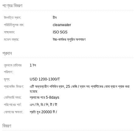
পণ্যের বিবরণ
উৎপত্তি স্থল:
চীন
পরিচিতিমুলক নাম:
cleanwater
সাক্ষ্যদান:
ISO SGS
মডেল নম্বার:
উচ্চ-কার্যকর ফ্লুরিন অপসারণ
প্রদান
ন্যূনতম চাহিদার
1 টন
পরিমাণ:
মূল্য:
USD 1200-1300/T
প্যাকেজিং বিবরণ:
এটি অভ্যন্তরীণ পলিথিন ব্যাগ, 25 কেজি / ব্যাগ সহ প্লাস্টিকের বোনা ব্যাগে প্যাক করা
হয়েছে
ডেলিভারি সময়:
প্রদানের পরে 5-8days
পরিশোধের শর্ত:
এল / সি, ডি / পি, টি / টি
যোগানের ক্ষমতা:
প্রতি মুখ 20000 টি /
বিবরণ