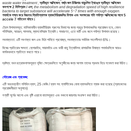
waste water treatment ;
দ্রবীভূত অক্সিজেন: বর্জ্য জল চিকিত্সার বায়ুচলিত ট্যাঙ্কে দ্রবীভূত অক্সিজেন
কমপক্ষে 2 মিলিগ্রাম / এল;
the metabolism and degradation speed of high resilience
bacteria to target substance will accelerate 5~7 times with enough oxygen.
পদার্থকে লক্ষ্য করে উচ্চতর স্থিতিস্থাপক ব্যাকটেরিয়াগুলির বিপাক এবং অবক্ষয়ের গতি পর্যাপ্ত অক্সিজেনের সাথে 5
accele 7 গতিবেগ ঘটাবে।
ট্রেস উপাদানসমূহ: মালিকানাধীন ব্যাকটিরিয়াম গ্রুপের বিকাশের জন্য প্রচুর উপাদানগুলির প্রয়োজন হবে, যেমন
পটাসিয়াম, আয়রন, সালফার, ম্যাগনেসিয়াম ইত্যাদি। সাধারণত, এতে মাটি এবং জলে পর্যাপ্ত উপাদান রয়েছে।
লবনাক্ততা: এটি লবণাক্ত জল এবং মিঠা পানিতে প্রযোজ্য, লবনাক্ততার সর্বাধিক সহনশীলতা 6%।
বিষের প্রতিরোধ ক্ষমতা: ক্লোরাইড, সায়ানাইড এবং ভারী ধাতু ইত্যাদিসহ রাসায়নিক বিষাক্ত পদার্থগুলিকে আরও
কার্যকরভাবে প্রতিহত করতে পারে।
দ্রষ্টব্য: যখন ছত্রাকনাশকযুক্ত দূষিত ক্ষেত্রগুলিতে অণুজীবের জন্য আগাম তাদের প্রভাব নিয়ে গবেষণা করা উচিত।
স্টোরেজ এবং প্যাকেজ:
এটি অভ্যন্তরীণ পলিথিন ব্যাগ, 25 কেজি / ব্যাগ সহ প্লাস্টিকের বোনা ব্যাগগুলিতে প্যাক করা হয়েছে (গ্রাহকদের
প্রয়োজনীয়তা অনুসারে)
পণ্যটি সূর্যের আলো এবং বৃষ্টি এড়ানো বাতাসযুক্ত এবং শুকনো জায়গায় সংরক্ষণ করা উচিত।